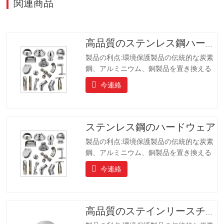
関連商品
高品質のステンレス鋼ハードウェア
製品の利点:環境保護製品の伝統的な炭素
鋼、アルミニウム、銅製品を置き換える
ことです、製品は長寿命を持っています
今連絡
長寿命、美しい外観、耐酸性および耐ア
ルカリ性、耐食性。ハイエンドのコミュ
ニティ、ホテル、機器メーカーにとって
理想的な選択肢です。
ステンレス鋼のハードウェア
製品の利点:環境保護製品の伝統的な炭素
鋼、アルミニウム、銅製品を置き換える
ことです、製品は長寿命を持っています
今連絡
長寿命、美しい外観、耐酸性および耐ア
ルカリ性、耐食性。ハイエンドのコミュ
ニティ、ホテル、機器メーカーにとって
理想的な選択肢です。
高品質のステインリースチールフランジ