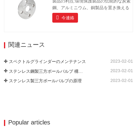
製品の利点:環境保護製品の伝統的な炭素
鋼、アルミニウム、銅製品を置き換える
ことです、製品は長寿命を持っています
今連絡
長寿命、美しい外観、耐酸性および耐ア
ルカリ性、耐食性。ハイエンドのコミュ
ニティ、ホテル、機器メーカーにとって
理想的な選択肢です。
関連ニュース
2023-02-01
スペクトルグラインダーのメンテナンス
2023-02-01
ステンレス鋼製三方ボールバルブ 構造上の特長
2023-02-01
ステンレス製三方ボールバルブの原理
Popular articles