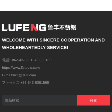
WELCOME WITH SINCERE COOPERATION AND
WHOLEHEARTEDLY SERVICE!
電話:+86-543-6361678 6361866
https://www.lfsteels.com
E-mail:nc1@163.com
ファックス:+86-543-6361568
検索