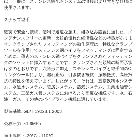
は、一般に、ステンレス鋼配管システムの溶接のより大きな仕様に
使用されます。
スナップ継手
確実で安全な接続、便利で迅速な施工、組み込み設置に適した、メ
ンテナンスフリーの更新、比較的優れた経済性などの特徴がありま
す。クランプされたフィッティングの動作原理は、特殊なクランプ
ツールを使用してステンレス鋼パイプをフィッティングに固定する
ために、薄肉のステンレス鋼パイプをクランプされたフィッティン
グのソケットに挿入することです。クランプされた領域の断面形状
は次のとおりです。六角形に加え、ステンレスパイプと継手間のO
リングシールにより、漏れ止め、引き抜き抵抗、振動抵抗、高圧抵
抗の特性を備えています。したがって、それは、直接飲料水システ
ム、水道水システム、暖房システム、蒸気システム、工業用油管シ
ステム、工業ガス管システムにおけるより高度な接続です。水、石
油、ガス、その他のパイプライン接続に適しています。
製造基準: GB/T 19228.1 2003
公称圧力: ≤1.6MPa
適用温度：-20℃～110℃