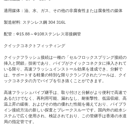
適用媒体：油、水、ガス、その他の非腐食性または腐食性の媒体
製造材料: ステンレス鋼 304 316L
配管：Φ15.88～Φ108ステンレス溶接鋼管
クイックコネクトフィッティング
クイックフラッシュ接続は一種の「セルフロックスプリング接続の
挿入と閉鎖」技術であり、パイプがクイックコネクタに挿入されて
いる限り、高速フラッシュインストール効果を達成でき、分解で
は、サポートする軽量の特別な限りクランプされたツールは、クイ
ックコネクタの力でパイプを引き抜くことができます。
高速フラッシュパイプ継手は、取り付けと分解がより便利で高速で
あるだけでなく、再利用可能、漏れなし、耐衝撃性、低温収縮、高
温上昇の緩衝、およびその他の優れた性能を備えており、パイプラ
イン接続方法の新しい探査とブレークスルーです。国内外の給水シ
ステムで広く使用され、検証されており、この管継手は香港の水道
局の指定管です。