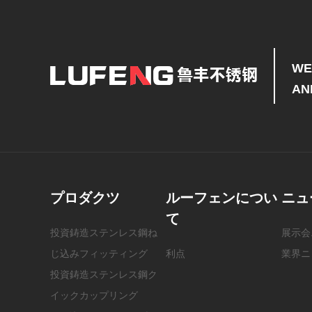
WE
AN
プロダクツ
ルーフェンについ
ニュ
て
投資鋳造ステンレス鋼ね
展示会
じ込みフィッティング
利点
業界ニ
投資鋳造ステンレス鋼ク
イックカップリング