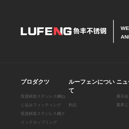
WE
AN
プロダクツ
ルーフェンについ
ニュ
て
投資鋳造ステンレス鋼ね
展示会
じ込みフィッティング
利点
業界ニ
投資鋳造ステンレス鋼ク
イックカップリング