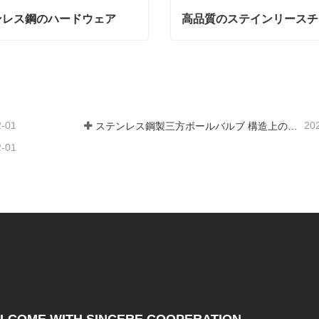
ンレス鋼のハードウェア
レス鋼のハードウェア
絡
今連絡
2-01
20
ステンレス鋼製三方ボールバルブ 構造上の特長
2-01
LCOME WITH SINCERE COOPERATION