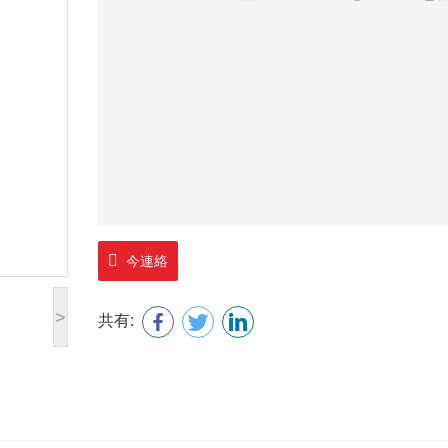
今連絡
>
共有: