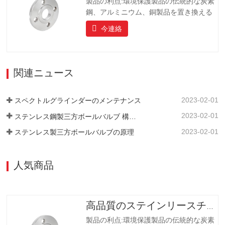
製品の利点:環境保護製品の伝統的な炭素
鋼、アルミニウム、銅製品を置き換える
ことです、製品は長寿命を持っています
今連絡
長寿命、美しい外観、耐酸性および耐ア
ルカリ性、耐食性。ハイエンドのコミュ
ニティ、ホテル、機器メーカーにとって
理想的な選択肢です。
関連ニュース
2023-02-01
スペクトルグラインダーのメンテナンス
2023-02-01
ステンレス鋼製三方ボールバルブ 構造上の特長
2023-02-01
ステンレス製三方ボールバルブの原理
人気商品
高品質のステインリースチールフランジ
製品の利点:環境保護製品の伝統的な炭素