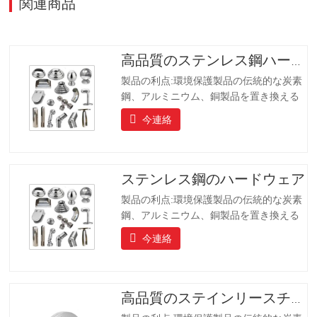
関連商品
高品質のステンレス鋼ハードウェア
製品の利点:環境保護製品の伝統的な炭素
鋼、アルミニウム、銅製品を置き換える
ことです、製品は長寿命を持っています
今連絡
長寿命、美しい外観、耐酸性および耐ア
ルカリ性、耐食性。ハイエンドのコミュ
ニティ、ホテル、機器メーカーにとって
理想的な選択肢です。
ステンレス鋼のハードウェア
製品の利点:環境保護製品の伝統的な炭素
鋼、アルミニウム、銅製品を置き換える
ことです、製品は長寿命を持っています
今連絡
長寿命、美しい外観、耐酸性および耐ア
ルカリ性、耐食性。ハイエンドのコミュ
ニティ、ホテル、機器メーカーにとって
理想的な選択肢です。
高品質のステインリースチールフランジ