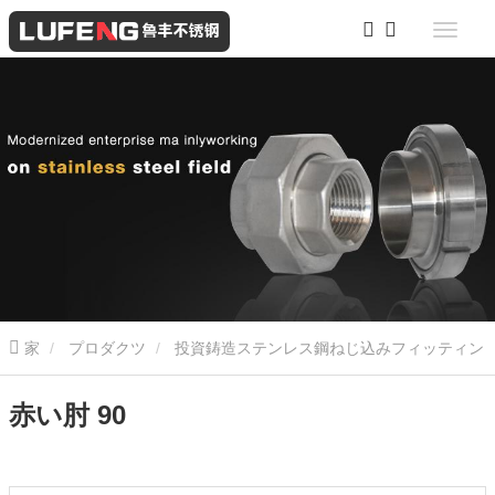
家
プロダクツ
投資鋳造ステンレス鋼ねじ込みフィッティン
グ
赤い肘 90
赤い肘 90